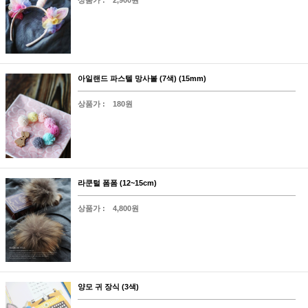
아일랜드 파스텔 망사볼 (7색) (15mm)
상품가 :
180원
라쿤털 폼폼 (12~15cm)
상품가 :
4,800원
양모 귀 장식 (3색)