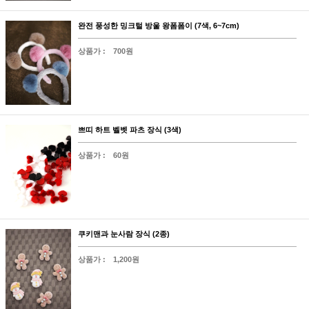
완전 풍성한 밍크털 방울 왕폼폼이 (7색, 6~7cm)
상품가 :
700원
쁘띠 하트 벨벳 파츠 장식 (3색)
상품가 :
60원
쿠키맨과 눈사람 장식 (2종)
상품가 :
1,200원