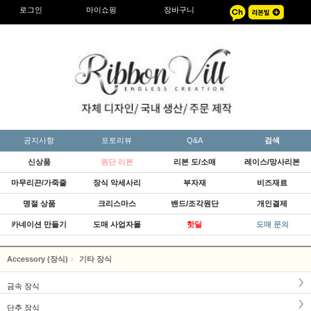
로그인
마이쇼핑
장바구니
공지사항
포토리뷰
Q&A
검색
신상품
원단 리본
리본 도/소매
레이스/망사리본
마무리끈/가죽줄
장식 악세사리
부자재
비즈재료
명절 상품
크리스마스
밴드/조각원단
개인결제
카네이션 만들기
도매 사업자몰
핫딜
도매 문의
Accessory (장식)
기타 장식
금속 장식
단추 장식