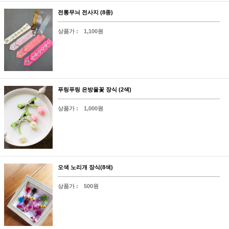
전통무늬 전사지 (8종)
상품가 :
1,100원
푸링푸링 은방울꽃 장식 (2색)
상품가 :
1,000원
오색 노리개 장식(8색)
상품가 :
500원