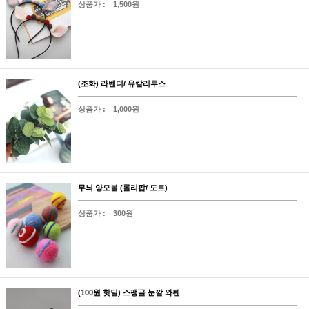
상품가 :
1,500원
(조화) 라벤더/ 유칼리투스
상품가 :
1,000원
무늬 양모볼 (롤리팝/ 도트)
상품가 :
300원
(100원 핫딜) 스팽글 눈깔 와펜