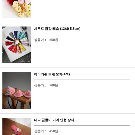
샤무드 금장 태슬 (13색/ 5.5cm)
상품가 :
550원
아이리쉬 뜨개 모자(4색)
상품가 :
700원
테디 곰돌이 머리 인형 장식
상품가 :
450원