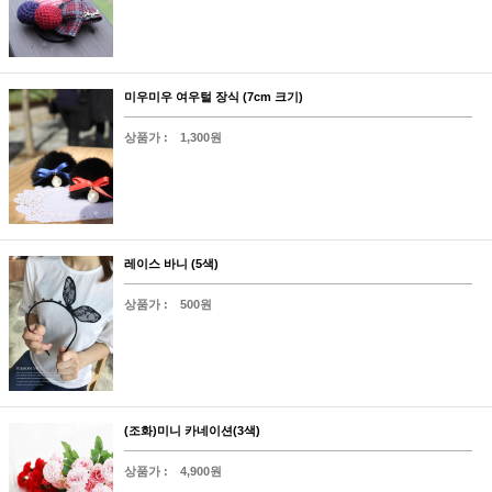
미우미우 여우털 장식 (7cm 크기)
상품가 :
1,300원
레이스 바니 (5색)
상품가 :
500원
(조화)미니 카네이션(3색)
상품가 :
4,900원