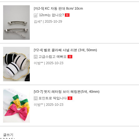
[자2-5] KC 자동 핀대 8cm/ 10cm
12cm는 없나요?
H
김세*
| 2025-10-29
[Y2-4] 벨로 클라쎄 샤넬 리본 (3색, 50mm)
고급스럽고 예뻐요
H
이방**
| 2025-10-23
[V3-7] 엣지 레터링 브이 헤링본(5색, 40mm)
포인트로 딱입니다
H
이방**
| 2025-10-23
글쓰기