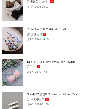
원단은 이쁜데...
H
이정*
| 2026-06-03
[Y2-5] 홍라온채 초음파 리본(5색)
원단 문의
H
박소*
| 2026-04-09
[L1-6] 레인보우 로랑 레이스 리본 (80mm)
좀.
H
이주*
| 2026-02-11
[자2-4] KC 평집게 3.5cm / 5cm/ 6cm/ 7.5cm
kc인증번호
H
이하*
| 2026-01-09