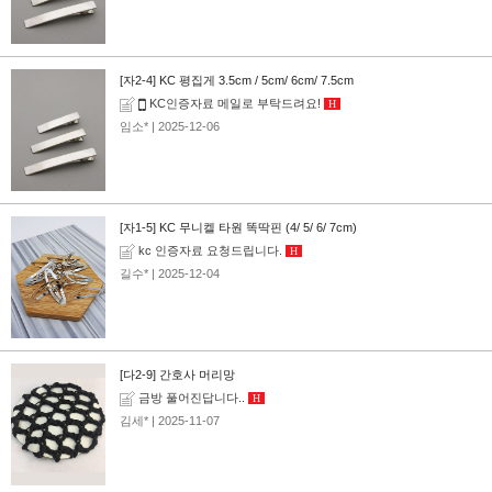
[자2-4] KC 평집게 3.5cm / 5cm/ 6cm/ 7.5cm
KC인증자료 메일로 부탁드려요!
H
임소*
| 2025-12-06
[자1-5] KC 무니켈 타원 똑딱핀 (4/ 5/ 6/ 7cm)
kc 인증자료 요청드립니다.
H
길수*
| 2025-12-04
[다2-9] 간호사 머리망
금방 풀어진답니다..
H
김세*
| 2025-11-07