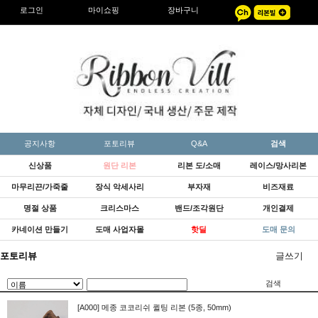
로그인
마이쇼핑
장바구니
공지사항
포토리뷰
Q&A
검색
신상품
원단 리본
리본 도/소매
레이스/망사리본
마무리끈/가죽줄
장식 악세사리
부자재
비즈재료
명절 상품
크리스마스
밴드/조각원단
개인결제
카네이션 만들기
도매 사업자몰
핫딜
도매 문의
포토리뷰
글쓰기
검색
[A000] 메종 코코리쉬 퀼팅 리본 (5종, 50mm)