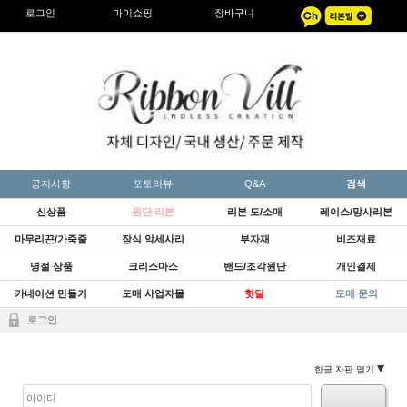
로그인
마이쇼핑
장바구니
공지사항
포토리뷰
Q&A
검색
신상품
원단 리본
리본 도/소매
레이스/망사리본
마무리끈/가죽줄
장식 악세사리
부자재
비즈재료
명절 상품
크리스마스
밴드/조각원단
개인결제
카네이션 만들기
도매 사업자몰
핫딜
도매 문의
로그인
한글 자판 열기