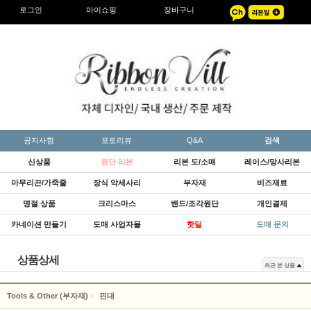
로그인
마이쇼핑
장바구니
공지사항
포토리뷰
Q&A
검색
신상품
원단 리본
리본 도/소매
레이스/망사리본
마무리끈/가죽줄
장식 악세사리
부자재
비즈재료
명절 상품
크리스마스
밴드/조각원단
개인결제
카네이션 만들기
도매 사업자몰
핫딜
도매 문의
상품상세
최근 본 상품
Tools & Other (부자재)
핀대