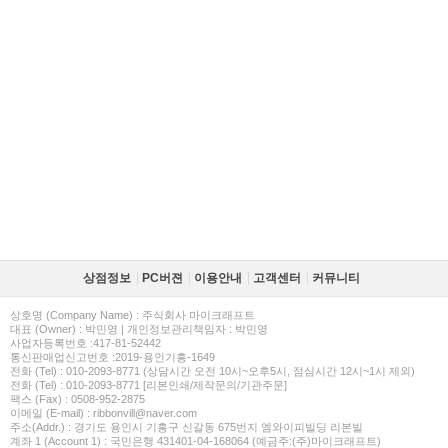
상점정보
PC버젼
이용안내
고객센터
커뮤니티
상호명 (Company Name) : 주식회사 마이크래프트
대표 (Owner) : 박민영 | 개인정보관리책임자 : 박민영
사업자등록번호 :417-81-52442
통신판매업신고번호 :2019-용인기흥-1649
전화 (Tel) : 010-2093-8771 (상담시간 오전 10시~오후5시, 점심시간 12시~1시 제외)
전화 (Tel) : 010-2093-8771 [리본인쇄/제작문의/기관주문]
팩스 (Fax) : 0508-952-2875
이메일 (E-mail) : ribbonvill@naver.com
주소(Addr.) : 경기도 용인시 기흥구 신갈동 675번지 엠와이피빌딩 리본빌
계좌 1 (Account 1) : 국민은행 431401-04-168064 (예금주:(주)마이크래프트)