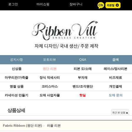
로그인
마이쇼핑
장바구니
공지사항
포토리뷰
Q&A
검색
신상품
원단 리본
리본 도/소매
레이스/망사리본
마무리끈/가죽줄
장식 악세사리
부자재
비즈재료
명절 상품
크리스마스
밴드/조각원단
개인결제
카네이션 만들기
도매 사업자몰
핫딜
도매 문의
상품상세
최근 본 상품
Fabric Ribbon (원단 리본)
러플 리본