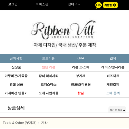
로그인
마이쇼핑
장바구니
공지사항
포토리뷰
Q&A
검색
신상품
원단 리본
리본 도/소매
레이스/망사리본
마무리끈/가죽줄
장식 악세사리
부자재
비즈재료
명절 상품
크리스마스
밴드/조각원단
개인결제
카네이션 만들기
도매 사업자몰
핫딜
도매 문의
상품상세
최근 본 상품
Tools & Other (부자재)
기타