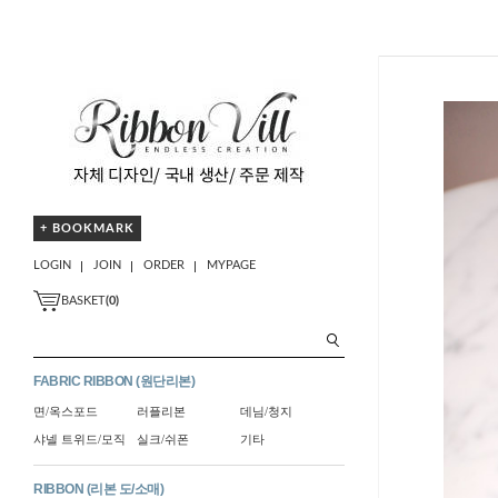
+ BOOKMARK
LOGIN
JOIN
ORDER
MYPAGE
BASKET
(
0
)
FABRIC RIBBON (원단리본)
면/옥스포드
러플리본
데님/청지
샤넬 트위드/모직
실크/쉬폰
기타
RIBBON (리본 도/소매)