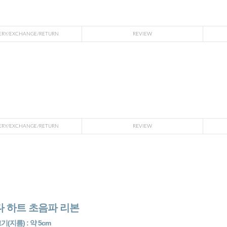
ERY/EXCHANGE/RETURN
REVIEW
ERY/EXCHANGE/RETURN
REVIEW
 하트 초음파 리본
기(지름) : 약 5cm