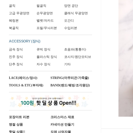
골직
펄골직
양면 공단
고급 무광양면
순무광양면
클래식 무광양면
헤링본
벨벳/자카드
오간디
북골직
프릴/무늬리본
수입리본
ACCESSORY (장식)
금속 장식
큐빅 장식
초음파(통통이)
진주 장식
플라스틱 장식
코사지/원단모티브
단추 장식
자수 장식
기타
LACE(레이스/망사)
STRING(마무리끈/가죽줄)
TOOLS & ETC(부자재)
BAND(밴드/웨빙/조각원단)
포장아트 리본
크리스마스 재료
명절 상품
카네이션 만들기
핫딜 상품!!
도매 사업자몰