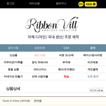
로그인
마이쇼핑
장바구니
공지사항
포토리뷰
Q&A
검색
신상품
원단 리본
리본 도/소매
레이스/망사리본
마무리끈/가죽줄
장식 악세사리
부자재
비즈재료
명절 상품
크리스마스
밴드/조각원단
개인결제
카네이션 만들기
도매 사업자몰
핫딜
도매 문의
상품상세
최근 본 상품
Tools & Other (부자재)
완제품