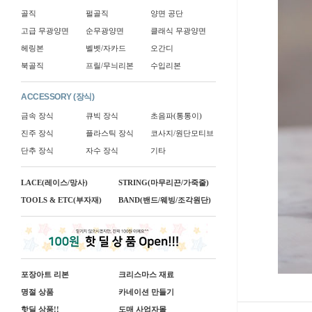
골직
펄골직
양면 공단
고급 무광양면
순무광양면
클래식 무광양면
헤링본
벨벳/자카드
오간디
북골직
프릴/무늬리본
수입리본
ACCESSORY (장식)
금속 장식
큐빅 장식
초음파(통통이)
진주 장식
플라스틱 장식
코사지/원단모티브
단추 장식
자수 장식
기타
LACE(레이스/망사)
STRING(마무리끈/가죽줄)
TOOLS & ETC(부자재)
BAND(밴드/웨빙/조각원단)
포장아트 리본
크리스마스 재료
명절 상품
카네이션 만들기
핫딜 상품!!
도매 사업자몰