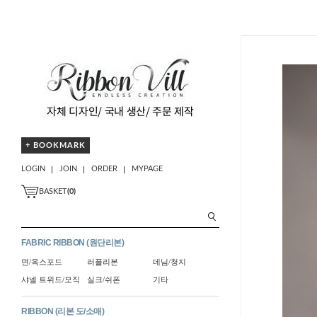
+ BOOKMARK
LOGIN
JOIN
ORDER
MYPAGE
BASKET
(
0
)
FABRIC RIBBON (원단리본)
면/옥스포드
러플리본
데님/청지
샤넬 트위드/모직
실크/쉬폰
기타
RIBBON (리본 도/소매)