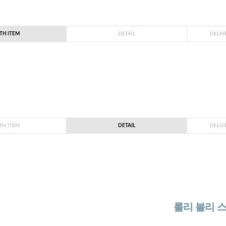
TH ITEM
DETAIL
DELIV
TH ITEM
DETAIL
DELIV
롤리 볼리 스티