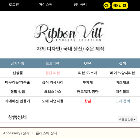
로그인
마이쇼핑
장바구니
공지사항
포토리뷰
Q&A
검색
신상품
원단 리본
리본 도/소매
레이스/망사리본
마무리끈/가죽줄
장식 악세사리
부자재
비즈재료
명절 상품
크리스마스
밴드/조각원단
개인결제
카네이션 만들기
도매 사업자몰
핫딜
도매 문의
상품상세
최근 본 상품
Accessory (장식)
플라스틱 장식