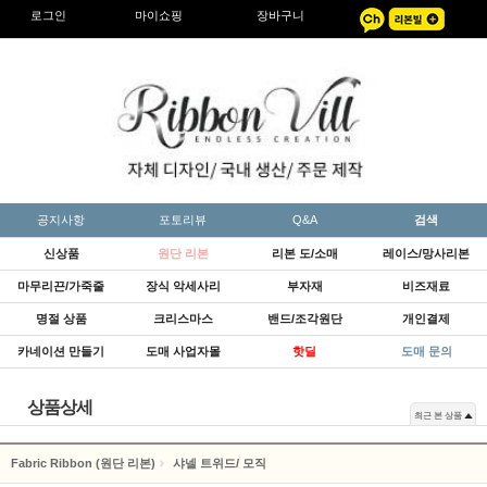
로그인
마이쇼핑
장바구니
공지사항
포토리뷰
Q&A
검색
신상품
원단 리본
리본 도/소매
레이스/망사리본
마무리끈/가죽줄
장식 악세사리
부자재
비즈재료
명절 상품
크리스마스
밴드/조각원단
개인결제
카네이션 만들기
도매 사업자몰
핫딜
도매 문의
상품상세
최근 본 상품
Fabric Ribbon (원단 리본)
샤넬 트위드/ 모직