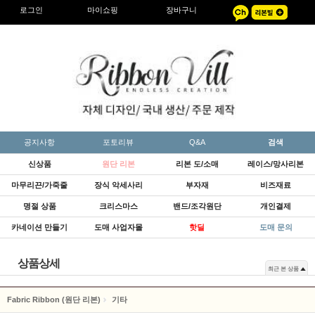
로그인
마이쇼핑
장바구니
공지사항
포토리뷰
Q&A
검색
신상품
원단 리본
리본 도/소매
레이스/망사리본
마무리끈/가죽줄
장식 악세사리
부자재
비즈재료
명절 상품
크리스마스
밴드/조각원단
개인결제
카네이션 만들기
도매 사업자몰
핫딜
도매 문의
상품상세
최근 본 상품
Fabric Ribbon (원단 리본)
기타