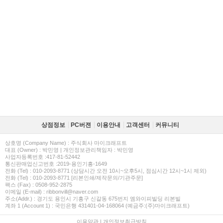
상점정보
PC버젼
이용안내
고객센터
커뮤니티
상호명 (Company Name) : 주식회사 마이크래프트
대표 (Owner) : 박민영 | 개인정보관리책임자 : 박민영
사업자등록번호 :417-81-52442
통신판매업신고번호 :2019-용인기흥-1649
전화 (Tel) : 010-2093-8771 (상담시간 오전 10시~오후5시, 점심시간 12시~1시 제외)
전화 (Tel) : 010-2093-8771 [리본인쇄/제작문의/기관주문]
팩스 (Fax) : 0508-952-2875
이메일 (E-mail) : ribbonvill@naver.com
주소(Addr.) : 경기도 용인시 기흥구 신갈동 675번지 엠와이피빌딩 리본빌
계좌 1 (Account 1) : 국민은행 431401-04-168064 (예금주:(주)마이크래프트)
이용약관
|
개인정보취급방침