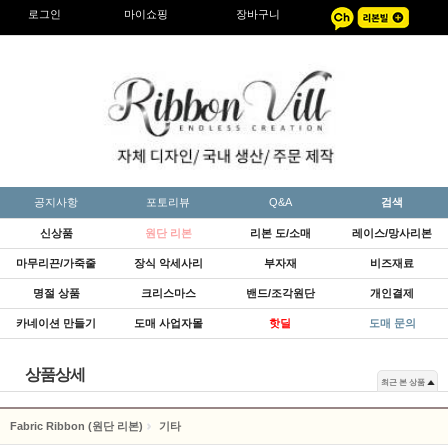
로그인
마이쇼핑
장바구니
공지사항
포토리뷰
Q&A
검색
신상품
원단 리본
리본 도/소매
레이스/망사리본
마무리끈/가죽줄
장식 악세사리
부자재
비즈재료
명절 상품
크리스마스
밴드/조각원단
개인결제
카네이션 만들기
도매 사업자몰
핫딜
도매 문의
상품상세
최근 본 상품
Fabric Ribbon (원단 리본)
기타