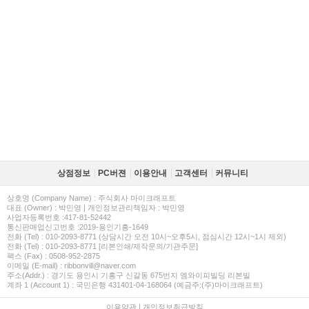
상점정보
PC버젼
이용안내
고객센터
커뮤니티
상호명 (Company Name) : 주식회사 마이크래프트
대표 (Owner) : 박민영 | 개인정보관리책임자 : 박민영
사업자등록번호 :417-81-52442
통신판매업신고번호 :2019-용인기흥-1649
전화 (Tel) : 010-2093-8771 (상담시간 오전 10시~오후5시, 점심시간 12시~1시 제외)
전화 (Tel) : 010-2093-8771 [리본인쇄/제작문의/기관주문]
팩스 (Fax) : 0508-952-2875
이메일 (E-mail) : ribbonvill@naver.com
주소(Addr.) : 경기도 용인시 기흥구 신갈동 675번지 엠와이피빌딩 리본빌
계좌 1 (Account 1) : 국민은행 431401-04-168064 (예금주:(주)마이크래프트)
이용약관
|
개인정보취급방침