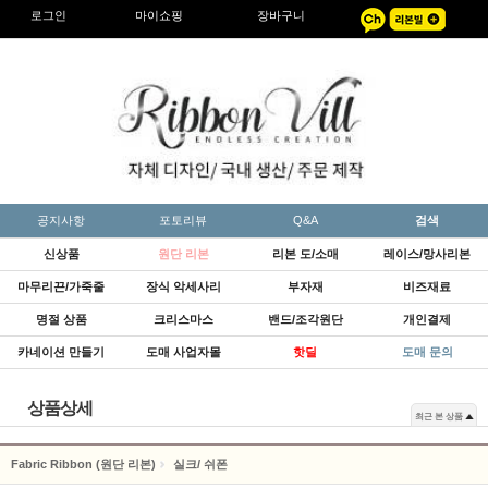
로그인
마이쇼핑
장바구니
공지사항
포토리뷰
Q&A
검색
신상품
원단 리본
리본 도/소매
레이스/망사리본
마무리끈/가죽줄
장식 악세사리
부자재
비즈재료
명절 상품
크리스마스
밴드/조각원단
개인결제
카네이션 만들기
도매 사업자몰
핫딜
도매 문의
상품상세
최근 본 상품
Fabric Ribbon (원단 리본)
실크/ 쉬폰