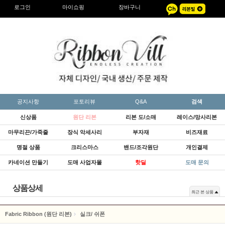
로그인
마이쇼핑
장바구니
공지사항
포토리뷰
Q&A
검색
신상품
원단 리본
리본 도/소매
레이스/망사리본
마무리끈/가죽줄
장식 악세사리
부자재
비즈재료
명절 상품
크리스마스
밴드/조각원단
개인결제
카네이션 만들기
도매 사업자몰
핫딜
도매 문의
상품상세
최근 본 상품
Fabric Ribbon (원단 리본)
실크/ 쉬폰