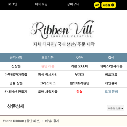
로그인
마이쇼핑
장바구니
공지사항
포토리뷰
Q&A
검색
신상품
원단 리본
리본 도/소매
레이스/망사리본
마무리끈/가죽줄
장식 악세사리
부자재
비즈재료
명절 상품
크리스마스
밴드/조각원단
개인결제
카네이션 만들기
도매 사업자몰
핫딜
도매 문의
상품상세
최근 본 상품
Fabric Ribbon (원단 리본)
데님/ 청지