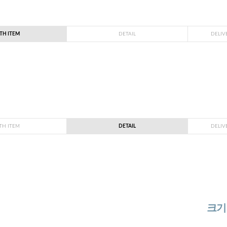
TH ITEM
DETAIL
DELIV
TH ITEM
DETAIL
DELIV
크기 :