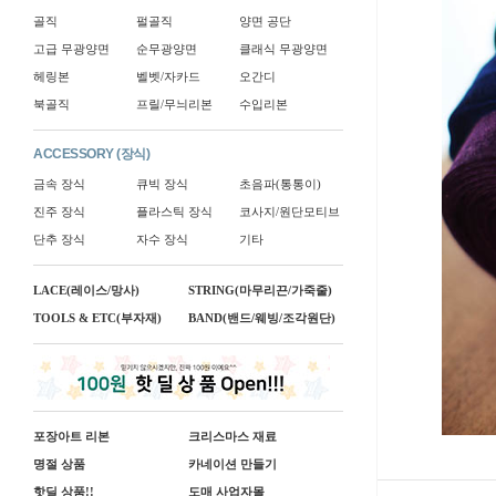
골직
펄골직
양면 공단
고급 무광양면
순무광양면
클래식 무광양면
헤링본
벨벳/자카드
오간디
북골직
프릴/무늬리본
수입리본
ACCESSORY (장식)
금속 장식
큐빅 장식
초음파(통통이)
진주 장식
플라스틱 장식
코사지/원단모티브
단추 장식
자수 장식
기타
LACE(레이스/망사)
STRING(마무리끈/가죽줄)
TOOLS & ETC(부자재)
BAND(밴드/웨빙/조각원단)
포장아트 리본
크리스마스 재료
명절 상품
카네이션 만들기
핫딜 상품!!
도매 사업자몰