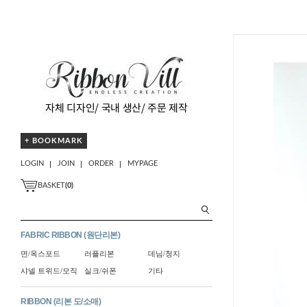
+ BOOKMARK
LOGIN
JOIN
ORDER
MYPAGE
BASKET
(
0
)
FABRIC RIBBON (원단리본)
면/옥스포드
러플리본
데님/청지
샤넬 트위드/모직
실크/쉬폰
기타
RIBBON (리본 도/소매)