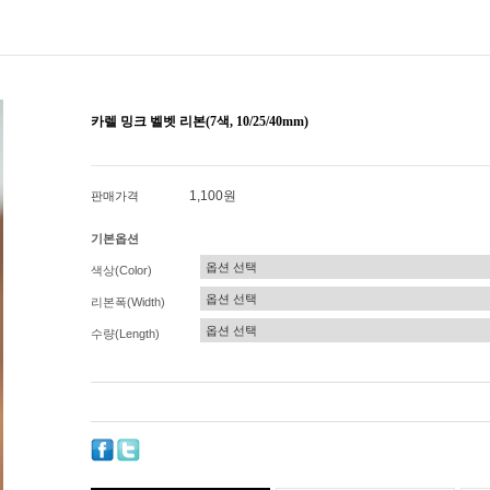
카렐 밍크 벨벳 리본(7색, 10/25/40mm)
1,100원
판매가격
기본옵션
색상(Color)
리본폭(Width)
수량(Length)