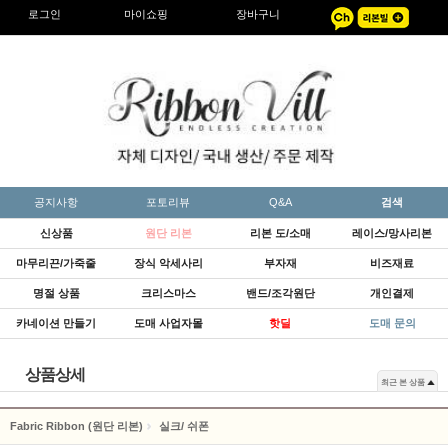
로그인
마이쇼핑
장바구니
공지사항
포토리뷰
Q&A
검색
신상품
원단 리본
리본 도/소매
레이스/망사리본
마무리끈/가죽줄
장식 악세사리
부자재
비즈재료
명절 상품
크리스마스
밴드/조각원단
개인결제
카네이션 만들기
도매 사업자몰
핫딜
도매 문의
상품상세
최근 본 상품
Fabric Ribbon (원단 리본)
실크/ 쉬폰