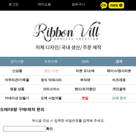
로그인
마이쇼핑
장바구니
공지사항
포토리뷰
Q&A
검색
신상품
원단 리본
리본 도/소매
레이스/망사리본
마무리끈/가죽줄
장식 악세사리
부자재
비즈재료
명절 상품
크리스마스
밴드/조각원단
개인결제
카네이션 만들기
도매 사업자몰
핫딜
도매 문의
도매/대량 구매/제작 문의
게시글 작성 시 입력한 비밀번호를 입력해 주세요.
확인